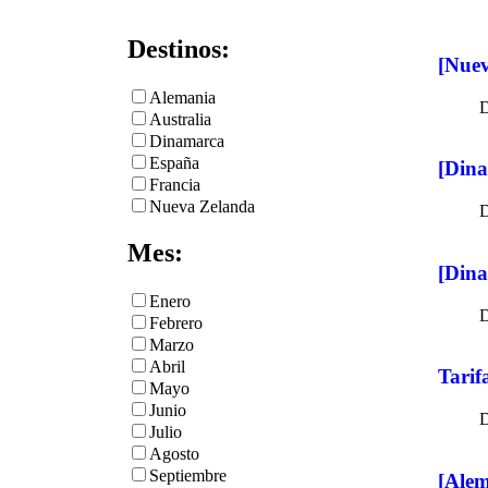
Destinos:
[Nuev
Alemania
Australia
Dinamarca
España
[Dina
Francia
Nueva Zelanda
Mes:
[Dina
Enero
Febrero
Marzo
Abril
Tarif
Mayo
Junio
Julio
Agosto
Septiembre
[Alem