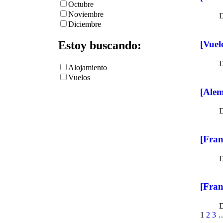
Octubre
Noviembre
Diciembre
Estoy buscando:
[Vuel
Alojamiento
Vuelos
[Alem
[Fran
[Fran
1
2
3