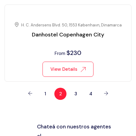
H. C. Andersens Blvd. 50, 1553 København, Dinamarca
Danhostel Copenhagen City
$
230
From
View Details
1
2
3
4
Chateá con nuestros agentes