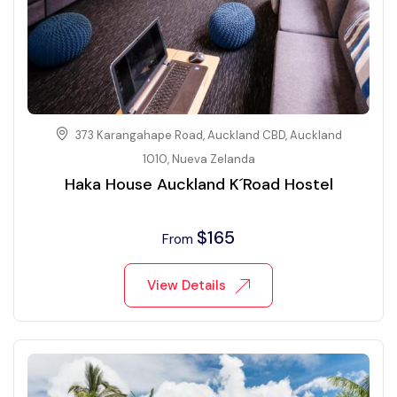
373 Karangahape Road, Auckland CBD, Auckland
1010, Nueva Zelanda
Haka House Auckland K´Road Hostel
$
165
From
View Details