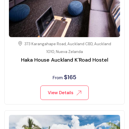
373 Karangahape Road, Auckland CBD, Auckland
1010, Nueva Zelanda
Haka House Auckland K´Road Hostel
$
165
From
View Details