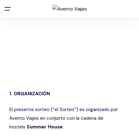
Bases Y Condiciones SORTEO 3
NOCHES EXTRA
Home
Bases y Condiciones SORTEO 3 NOCHES EXTRA
1. ORGANIZACIÓN
El presente sorteo (“el Sorteo”) es organizado por
Avento Viajes en conjunto con la cadena de
hostels
Summer House
.