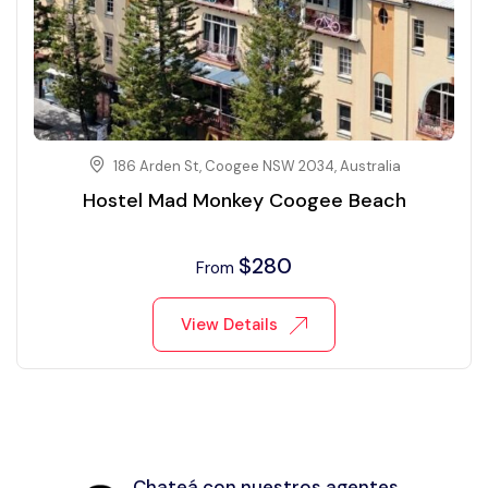
186 Arden St, Coogee NSW 2034, Australia
Hostel Mad Monkey Coogee Beach
$
280
From
View Details
Chateá con nuestros agentes