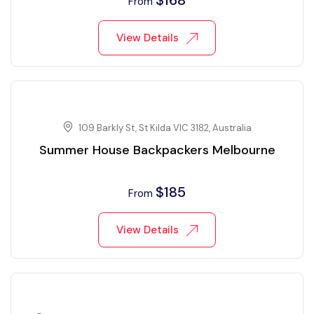
$
168
From
View Details
109 Barkly St, St Kilda VIC 3182, Australia
Summer House Backpackers Melbourne
$
185
From
View Details