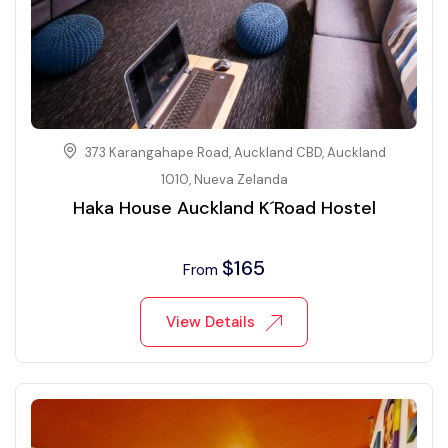
373 Karangahape Road, Auckland CBD, Auckland
1010, Nueva Zelanda
Haka House Auckland K´Road Hostel
$
165
From
View Details